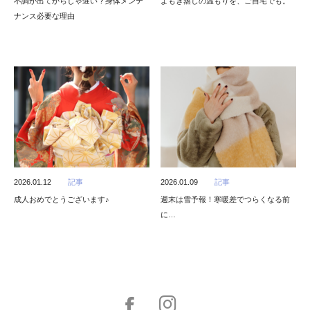
不調が出てからじゃ遅い？身体メンテ
よもぎ蒸しの温もりを、ご自宅でも。
ナンス必要な理由
2026.01.12
記事
2026.01.09
記事
成人おめでとうございます♪
週末は雪予報！寒暖差でつらくなる前
に…