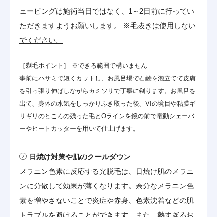
ェービングは施術当日ではなく、1～2日前に行ってい
ただきますようお願いします。
※毛抜きは使用しない
でください。
［剃毛ポイント］ ※できる範囲で構いません
事前にハサミで短くカットし、お風呂場で石鹸を泡立てて皮膚
を引っ張り伸ばしながらカミソリで丁寧に剃ります。お風呂を
出て、身体の水気をしっかりふき取った後、VIの境目や粘膜ギ
リギリのところの残った毛とOラインを鏡の前で電動シェーバ
ーやヒートカッターを用いて仕上げます。
日焼け対策や肌のクールダウン
メラニン色素に反応する光脱毛は、日焼け肌のメラニ
ンに分散して効果が薄くなります。余分なメラニン色
素を増やさないことで炎症や赤身、色素沈着などの肌
トラブルを避けることができます。また、熱すぎるお