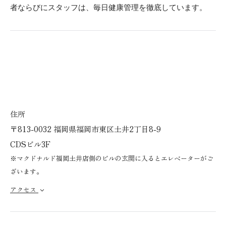
者ならびにスタッフは、毎日健康管理を徹底しています。
住所
〒813-0032 福岡県福岡市東区土井2丁目8-9
CDSビル3F
※マクドナルド福岡土井店側のビルの玄関に入るとエレベーターがご
ざいます。
アクセス
expand_more