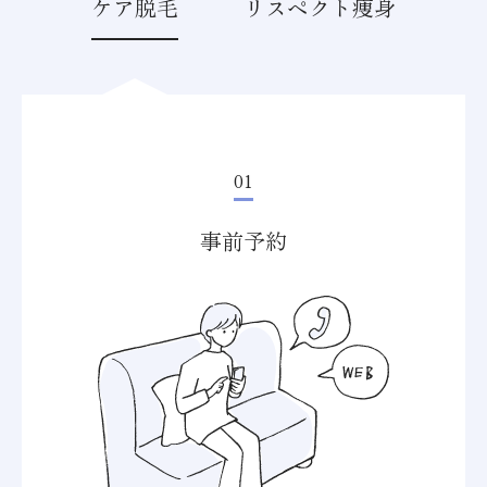
ケア脱毛
リスペクト痩身
01
事前予約